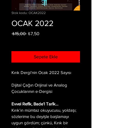
Stok kodu: OCAK2022
OCAK 2022
Normal
İndirimli
 ₺15,00 
₺7,50
Fiyat
Fiyat
KDV dahil
Sepete Ekle
Kırık Dergi'nin Ocak 2022 Sayısı
Dijital Çağın Orijinal ve Analog 
Çocuklarının e-Dergisi 
Evvel Refîk, Bade’l Tarîk…
Kırık’ın mümtaz okuyucusu, yoldaşı; 
sözlerime bu deyişle başlamayı 
uygun gördüm; çünkü, Kırık bir 