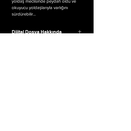
yoldaş meclisinde peydah oldu ve 
okuyucu yoldaşlarıyla varlığını 
sürdürebilir...
Dijital Dosya Hakkında
Sevgili Kırık, dergimizin Ocak 2022 
sayısı dijitaldir. 
İndirmeyi unutmayınız!
Kırık Dergi Bilgi ve İletişim;
kirikdergisi@gmail.com